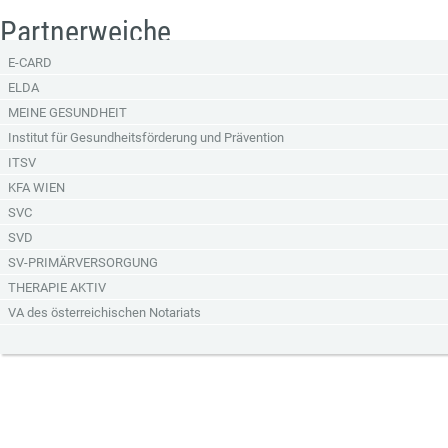
Partnerweiche
E-CARD
ELDA
MEINE GESUNDHEIT
Institut für Gesundheitsförderung und Prävention
ITSV
KFA WIEN
SVC
SVD
SV-PRIMÄRVERSORGUNG
THERAPIE AKTIV
VA des österreichischen Notariats