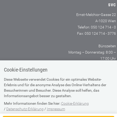
SVC
Ernst-Melchior-Gasse 22
A-1020 Wien
Telefon: 050 124 714 - 0
Fax: 050 124 714 - 3776
Bürozeiten
Montag – Donnerstag: 8:00 –
17:00 Uhr
Freitag: 8:00 – 14:00 Uhr
Cookie-Einstellungen
SV-TRÄGER
SV-PARTNER
Diese Webseite verwendet Cookies für ein optimales Website-
Erlebnis und für die anonyme Analyse des Online-Verhaltens der
Besucherinnen und Besucher. Diese Analyse soll helfen, das
Informationsangebot besser zu gestalten.
KONTAKT
ANFAHRTSPLAN
Mehr Informationen finden Sie hier:
Cookie-Erklärung
/
Datenschutz-Erklärung
/
Impressum
IMPRESSUM
SUPPORTANFRAGE BEI
Die Einstellung können Sie jederzeit auf der Seite "
Cookie-Erklärung
"