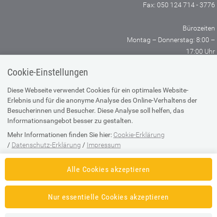
Fax: 050 124 714 - 3776
Bürozeiten
Montag – Donnerstag: 8:00 –
17:00 Uhr
Freitag: 8:00 – 14:00 Uhr
Cookie-Einstellungen
SV-TRÄGER
SV-PARTNER
Diese Webseite verwendet Cookies für ein optimales Website-
Erlebnis und für die anonyme Analyse des Online-Verhaltens der
Besucherinnen und Besucher. Diese Analyse soll helfen, das
Informationsangebot besser zu gestalten.
KONTAKT
ANFAHRTSPLAN
Mehr Informationen finden Sie hier:
Cookie-Erklärung
/
Datenschutz-Erklärung
/
Impressum
IMPRESSUM
SUPPORTANFRAGE BEI
Die Einstellung können Sie jederzeit auf der Seite "
Cookie-Erklärung
"
TECHNISCHEN PROBLEMEN
Alle Cookies akzeptieren
ändern.
DATENSCHUTZ
COOKIE ERKLÄRUNG
Nur essentielle Cookies akzeptieren
BARRIEREFREIHEITSERKLÄRUNG