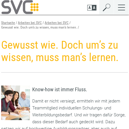
Zum
Zur
Zur
Seiteninhalt
Navigation
Mobilen
springen
springen
Navigation
springen
Startseite
Arbeiten bei SVC
Arbeiten bei SVC
Gewusst wie. Doch um’s zu wissen, muss man’s lernen.
Gewusst wie. Doch um’s zu
wissen, muss man’s lernen.
Know-how ist immer Fluss.
Damit er nicht versiegt, ermitteln wir mit jedem
Teammitglied individuellen Schulungs- und
Weiterbildungsbedarf. Und wir tragen dafür Sorge,
dass dieser Bedarf auch gedeckt wird. Dazu
setzen wir auf hochwertige Ausbildungspartner, aber auch auf