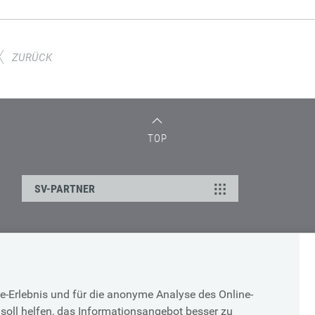
ZURÜCK
TOP
SV-PARTNER
IMPRESSUM
SUPPORTANFRAGE BEI
TECHNISCHEN
DATENSCHUTZ
PROBLEMEN
COOKIE ERKLÄRUNG
e-Erlebnis und für die anonyme Analyse des Online-
BARRIEREFREIHEITSERKLÄRUNG
soll helfen, das Informationsangebot besser zu