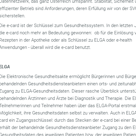
Datennetzwerk, das ganz Österreich umspannt. Stabilität, Sicherheit
effizienter Betrieb sind Anforderungen, deren Erfüllung wir von der SV
sicherstellen.
Die e-card ist der Schlüssel zum Gesundheitssystem. In den letzten 
die e-card noch mehr an Bedeutung gewonnen: ob für die Einlösung 
Rezepten in der Apotheke oder als Schlüssel zu ELGA oder e-health
Anwendungen - überall wird die e-card benutzt.
ELGA
Die Elektronische Gesundheitsakte ermöglicht Bürgerinnen und Bürg
behandelnden Gesundheitsdiensteanbietern einen orts- und zeitunab
Zugang zu ELGA-Gesundheitsdaten. Dieser rasche Überblick unterstü
behandelnden Ärztinnen und Ärzte bei Diagnostik und Therapie. Die 
Teilnehmerinnen und Teilnehmer haben über das ELGA-Portal erstmal
Möglichkeit, ihre Gesundheitsdaten selbst zu verwalten. Auch in ELGA 
card ein Zugangsschlüssel: durch das Stecken der e-card bei einer 
erhält der behandelnde Gesundheitsdiensteanbieter Zugang zu den 
Gesundheitsdaten des jeweiligen Patienten bzw. der jeweiligen Patient