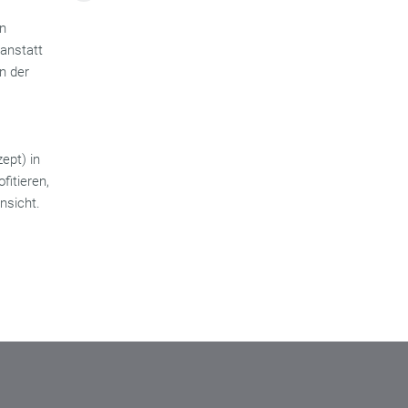
in
anstatt
n der
ept) in
fitieren,
insicht.