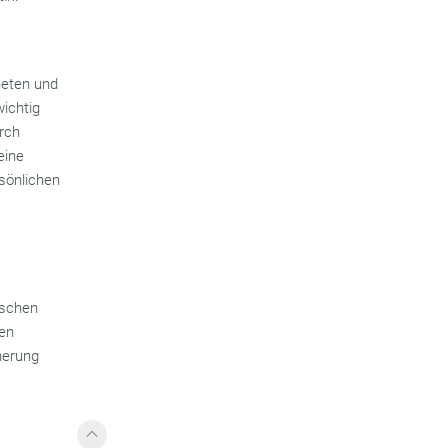
neten und
wichtig
rch
eine
rsönlichen
i­schen
hen
herung