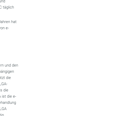
 und
C täglich
Jahren hat
von e-
ern und den
hängigen
tzt die
ELGA-
s die
ist die e-
Behandlung
ELGA
in.