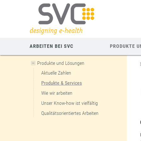
Zum
Zur
Zur
Seiteninhalt
Navigation
Mobilen
springen
springen
Navigation
springen
ARBEITEN BEI SVC
PRODUKTE U
Produkte und Lösungen
Aktuelle Zahlen
Produkte & Services
Wie wir arbeiten
Unser Know-how ist vielfältig
Qualitätsorientiertes Arbeiten