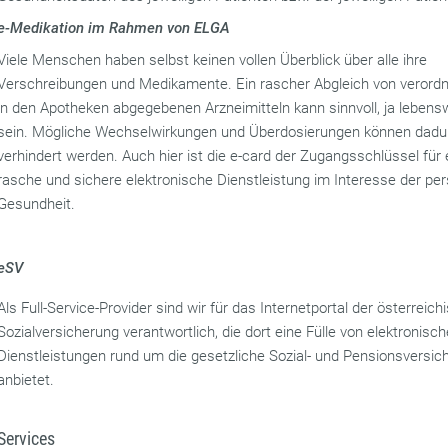
e-Medikation im Rahmen von ELGA
Viele Menschen haben selbst keinen vollen Überblick über alle ihre
Verschreibungen und Medikamente. Ein rascher Abgleich von verord
in den Apotheken abgegebenen Arzneimitteln kann sinnvoll, ja lebens
sein. Mögliche Wechselwirkungen und Überdosierungen können dadu
verhindert werden. Auch hier ist die e-card der Zugangsschlüssel für 
rasche und sichere elektronische Dienstleistung im Interesse der pe
Gesundheit.
eSV
Als Full-Service-Provider sind wir für das Internetportal der österreich
Sozialversicherung verantwortlich, die dort eine Fülle von elektronisc
Dienstleistungen rund um die gesetzliche Sozial- und Pensionsversic
anbietet.
Services