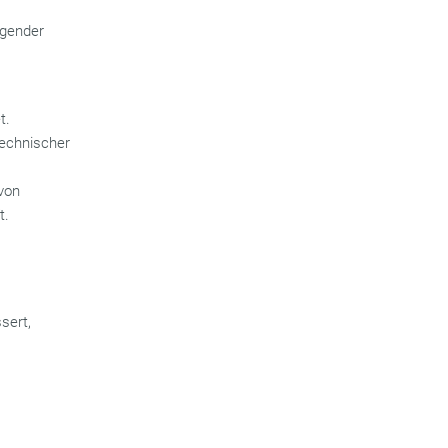
lgender
r
t.
technischer
von
ft.
sert,