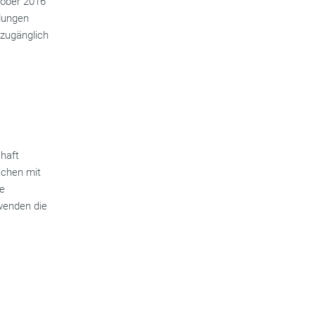
tober 2016
dungen
 zugänglich
t
chaft
nschen mit
ie
wenden die