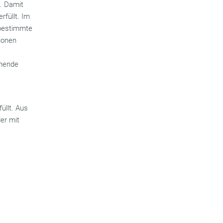
n
. Damit
erfüllt. Im
 bestimmte
tionen
chende
füllt. Aus
er mit