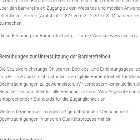
2016/2102 des Europäischen Parlaments und des Rates vom 26. Ok
über den barrierefreien Zugang zu den Websites und mobilen Anwen
öffentlicher Stellen (Amtsblatt L 327 vom 2.12.2016, S. 1) barrierefrei
zu machen.
Diese Erklärung zur Barrierefreiheit gilt für die Website www.svc.co.a
Bemühungen zur Unterstützung der Barrierefreiheit
Die Sozialversicherungs-Chipkarten Betriebs- und Errichtungsgesells
m.b.H. - SVC setzt sich dafür ein, die digitale Barrierefreiheit für Me
Beeinträchtigungen zu gewährleisten. Wir verbessern kontinuierlich d
Benutzerfreundlichkeit für alle Besucher unserer Web-Angebote und 
entsprechenden Standards für die Zugänglichkeit an.
Weiters beziehen wir in regelmäßigen Abständen Menschen mit
Beeinträchtigungen in unseren Qualitätsprozess mit ein.
Konformitätsstatus