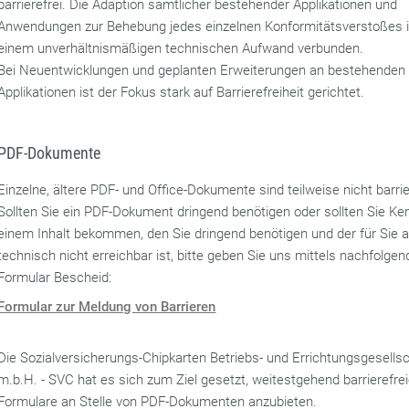
barrierefrei. Die Adaption sämtlicher bestehender Applikationen und
Anwendungen zur Behebung jedes einzelnen Konformitätsverstoßes i
einem unverhältnismäßigen technischen Aufwand verbunden.
Bei Neuentwicklungen und geplanten Erweiterungen an bestehenden
Applikationen ist der Fokus stark auf Barrierefreiheit gerichtet.
PDF-Dokumente
Einzelne, ältere PDF- und Office-Dokumente sind teilweise nicht barrie
Sollten Sie ein PDF-Dokument dringend benötigen oder sollten Sie Ke
einem Inhalt bekommen, den Sie dringend benötigen und der für Sie 
technisch nicht erreichbar ist, bitte geben Sie uns mittels nachfolge
Formular Bescheid:
Formular zur Meldung von Barrieren
Die Sozialversicherungs-Chipkarten Betriebs- und Errichtungsgesells
m.b.H. - SVC hat es sich zum Ziel gesetzt, weitestgehend barrierefrei
Formulare an Stelle von PDF-Dokumenten anzubieten.