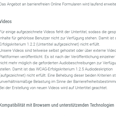
Das Angebot an barrierefreien Online Formularen wird laufend erweite
Videos
Für einige aufgezeichnete Videos fehlt der Untertitel, sodass die ge
Inhalte für gehörlose Benutzer nicht zur Verfügung stehen. Damit is
Erfolgskriterium 1.2.2 (Untertitel aufgezeichnet) nicht erfüllt.
Unsere Videos sind teilweise selbst gehostet oder über externe Video
Plattformen veröffentlicht. Es ist nach der Veröffentlichung einzelner
nicht mehr möglich die geforderten Audiobeschreibungen zur Verfüg
stellen. Damit ist das WCAG-Erfolgskriterium 1.2.5 Audiodeskription
(aufgezeichnet) nicht erfüllt. Eine Behebung dieser beiden Kriterien ste
unverhältnismäßige Belastung im Sinne der Barrierefreiheitsbestimm
Bei der Erstellung von neuen Videos wird auf Untertitel geachtet.
Kompatibilität mit Browsern und unterstützenden Technologien