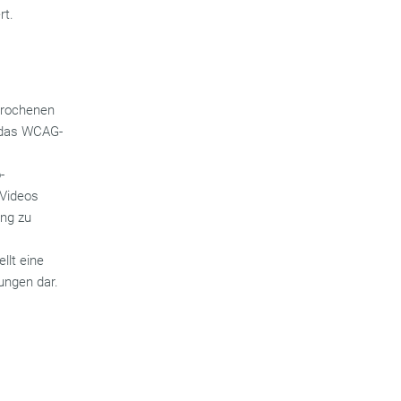
rt.
sprochenen
t das WCAG-
-
 Videos
ung zu
llt eine
ungen dar.