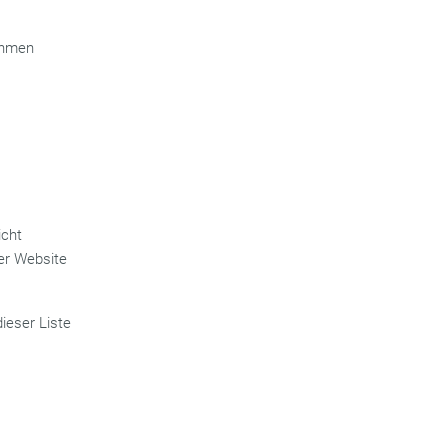
ahmen
icht
rer Website
dieser Liste