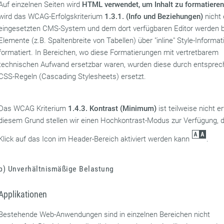
Auf einzelnen Seiten wird
HTML verwendet, um Inhalt zu formatiere
wird das WCAG-Erfolgskriterium
1.3.1. (Info und Beziehungen)
nicht 
eingesetzten CMS-System und dem dort verfügbaren Editor werden
Elemente (z.B. Spaltenbreite von Tabellen) über "inline" Style-Informa
formatiert. In Bereichen, wo diese Formatierungen mit vertretbarem
technischen Aufwand ersetzbar waren, wurden diese durch entspre
CSS-Regeln (Cascading Stylesheets) ersetzt.
Das WCAG Kriterium
1.4.3. Kontrast (Minimum)
ist teilweise nicht er
diesem Grund stellen wir einen Hochkontrast-Modus zur Verfügung, d
Klick auf das Icon im Header-Bereich aktiviert werden kann
.
b) Unverhältnismäßige Belastung
Applikationen
Bestehende Web-Anwendungen sind in einzelnen Bereichen nicht