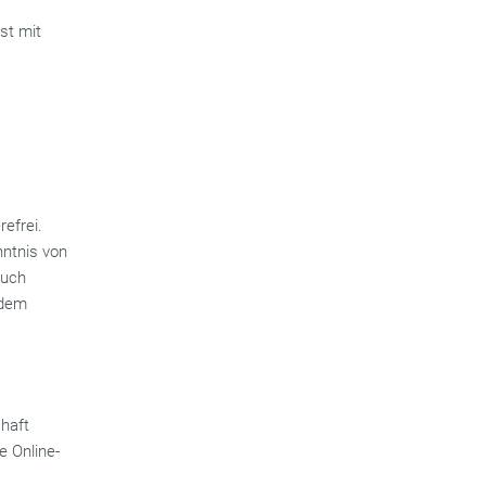
st mit
refrei.
nntnis von
auch
ndem
chaft
e Online-