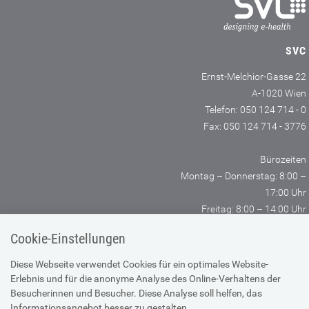
SVC
Ernst-Melchior-Gasse 22
A-1020 Wien
Telefon: 050 124 714 - 0
Fax: 050 124 714 - 3776
Bürozeiten
Montag – Donnerstag: 8:00 –
17:00 Uhr
Freitag: 8:00 – 14:00 Uhr
Cookie-Einstellungen
SV-TRÄGER
SV-PARTNER
Diese Webseite verwendet Cookies für ein optimales Website-
Erlebnis und für die anonyme Analyse des Online-Verhaltens der
Besucherinnen und Besucher. Diese Analyse soll helfen, das
KONTAKT
ANFAHRTSPLAN
Informationsangebot besser zu gestalten.