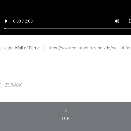
Link zur Wall of Fame:
https://www.constantinus.net/de/wall-of-f
ZURÜCK
TOP