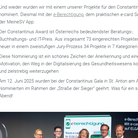
Und wieder wurden wir mit einem unserer Projekte für den Constant
nominiert. Diesmal mit der
e-Berechtigung
, dem praktischen e-card Se
der MeineSV App.
Der Constantinus Award ist Österreichs bedeutendster Beratungs-,
Buchhaltungs- und IT-Preis. Aus insgesamt 73 eingereichten Projekt
heuer in einem zweistufigen Jury-Prozess 34 Projekte in 7 Kategorien
Diese Nominierung ist ein schönes Zeichen der Anerkennung und ein
Motivation, den Weg in der Digitalisierung des Gesundheitswesens k
und zielstrebig weiterzugehen.
Am 12. Juni 2025 wurden bei der Constantinus Gala in St. Anton am A
Nominierten im Rahmen der „Straße der Sieger“ geehrt. Was für ein 
Abend!