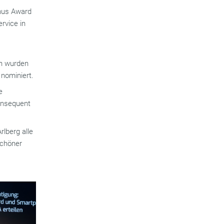
inus Award
rvice in
en wurden
 nominiert.
e
onsequent
rlberg alle
schöner