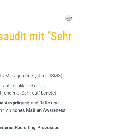
audit mit "Sehr
heits-Managementsystem (ISMS):
taatlich akkreditierten,
t und mit „Sehr gut“ benotet.
he Ausprägung und Reife
und
hnlich
hohes Maß an Awareness
unseres Recruiting-Prozesses